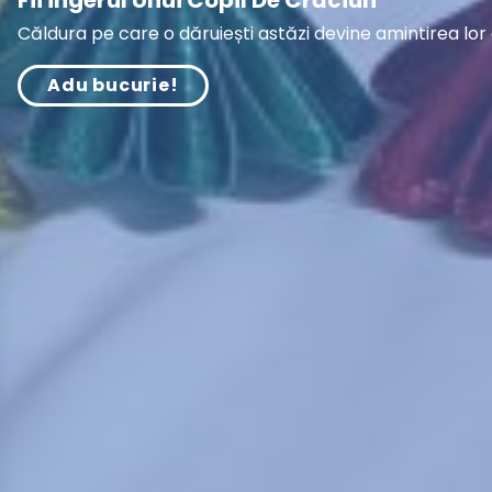
Fii Îngerul Unui Copil De Crăciun
Căldura pe care o dăruiești astăzi devine amintirea lor
Adu bucurie!