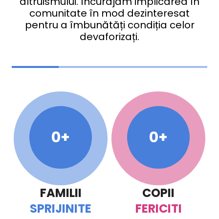
altruismului. Încurajăm implicarea în
comunitate în mod dezinteresat
pentru a îmbunătăți condiția celor
devaforizați.
0
0
FAMILII
COPII
SPRIJINITE
FERICITI