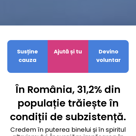
Susține
Ajută și tu
Devino
cauza
voluntar
În România, 31,2% din
populație trăiește în
condiții de subzistență.
Credem în puterea binelui și în spiritul